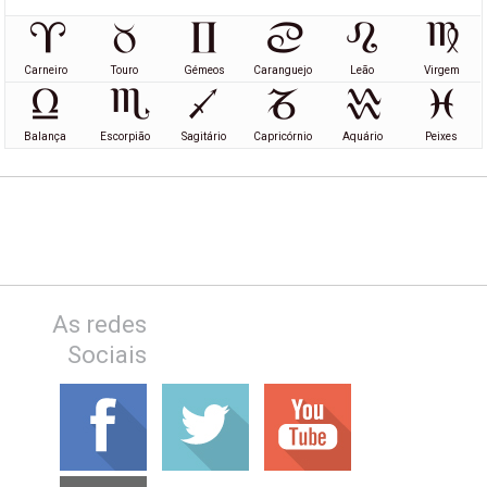
Carneiro
Touro
Gémeos
Caranguejo
Leão
Virgem
Balança
Escorpião
Sagitário
Capricórnio
Aquário
Peixes
As redes
Sociais