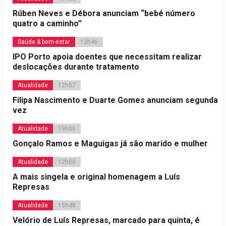
Rúben Neves e Débora anunciam “bebé número
quatro a caminho”
Saúde & bem-estar
12h46
IPO Porto apoia doentes que necessitam realizar
deslocações durante tratamento
Atualidade
12h57
Filipa Nascimento e Duarte Gomes anunciam segunda
vez
Atualidade
19h06
Gonçalo Ramos e Maguigas já são marido e mulher
Atualidade
12h00
A mais singela e original homenagem a Luís
Represas
Atualidade
15h48
Velório de Luís Represas, marcado para quinta, é