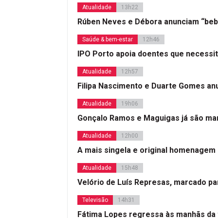
Atualidade
13h22
Rúben Neves e Débora anunciam “beb
Saúde & bem-estar
12h46
IPO Porto apoia doentes que necessi
Atualidade
12h57
Filipa Nascimento e Duarte Gomes a
Atualidade
19h06
Gonçalo Ramos e Maguigas já são mar
Atualidade
12h00
A mais singela e original homenagem
Atualidade
15h48
Velório de Luís Represas, marcado par
Televisão
14h31
Fátima Lopes regressa às manhãs da 