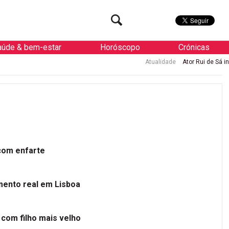
aúde & bem-estar
Horóscopo
Crónicas
Atualidade
Ator Rui de Sá internad
 com enfarte
mento real em Lisboa
 com filho mais velho