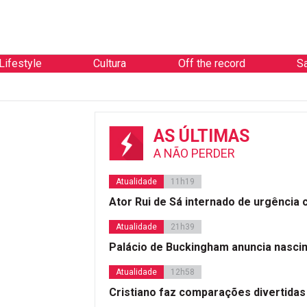
Lifestyle
Cultura
Off the record
S
AS ÚLTIMAS
A NÃO PERDER
Atualidade
11h19
Ator Rui de Sá internado de urgência
Atualidade
21h39
Palácio de Buckingham anuncia nasci
Atualidade
12h58
Cristiano faz comparações divertidas