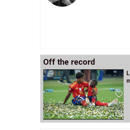
Off the record
L
m