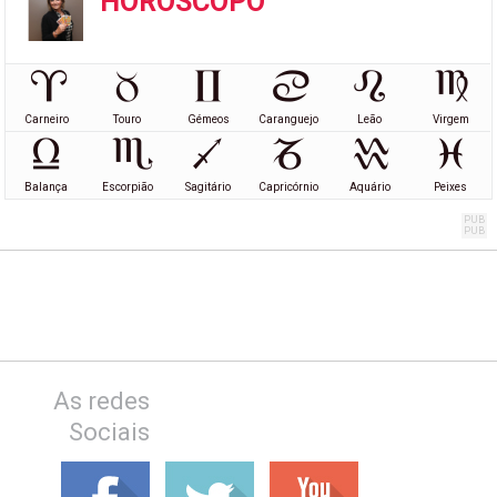
HORÓSCOPO
Carneiro
Touro
Gémeos
Caranguejo
Leão
Virgem
Balança
Escorpião
Sagitário
Capricórnio
Aquário
Peixes
As redes
Sociais