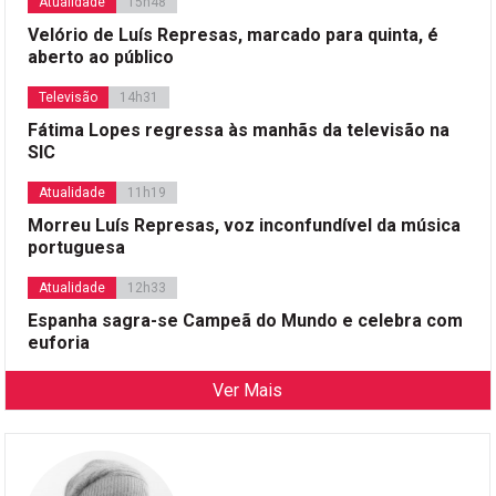
Atualidade
15h48
Velório de Luís Represas, marcado para quinta, é
aberto ao público
Televisão
14h31
Fátima Lopes regressa às manhãs da televisão na
SIC
Atualidade
11h19
Morreu Luís Represas, voz inconfundível da música
portuguesa
Atualidade
12h33
Espanha sagra-se Campeã do Mundo e celebra com
euforia
Ver Mais