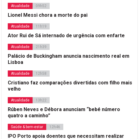
Atualidade
09h52
Lionel Messi chora a morte do pai
Atualidade
11h19
Ator Rui de Sá internado de urgência com enfarte
Atualidade
21h39
Palácio de Buckingham anuncia nascimento real em
Lisboa
Atualidade
12h58
Cristiano faz comparações divertidas com filho mais
velho
Atualidade
13h22
Rúben Neves e Débora anunciam “bebé número
quatro a caminho”
Saúde & bem-estar
12h46
IPO Porto apoia doentes que necessitam realizar