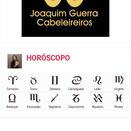
HORÓSCOPO
Carneiro
Touro
Gémeos
Caranguejo
Leão
Virgem
Balança
Escorpião
Sagitário
Capricórnio
Aquário
Peixes