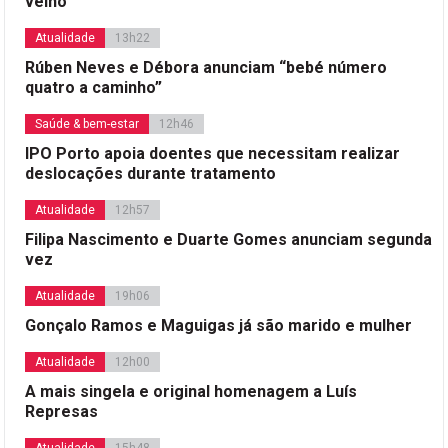
velho
Atualidade
13h22
Rúben Neves e Débora anunciam “bebé número
quatro a caminho”
Saúde & bem-estar
12h46
IPO Porto apoia doentes que necessitam realizar
deslocações durante tratamento
Atualidade
12h57
Filipa Nascimento e Duarte Gomes anunciam segunda
vez
Atualidade
19h06
Gonçalo Ramos e Maguigas já são marido e mulher
Atualidade
12h00
A mais singela e original homenagem a Luís
Represas