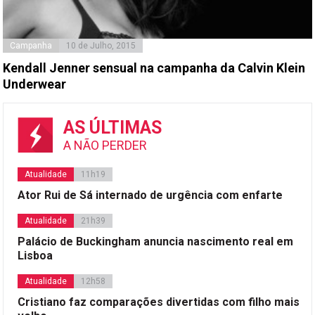
Campanha
10 de Julho, 2015
Kendall Jenner sensual na campanha da Calvin Klein
Underwear
AS ÚLTIMAS
A NÃO PERDER
Atualidade
11h19
Ator Rui de Sá internado de urgência com enfarte
Atualidade
21h39
Palácio de Buckingham anuncia nascimento real em
Lisboa
Atualidade
12h58
Cristiano faz comparações divertidas com filho mais