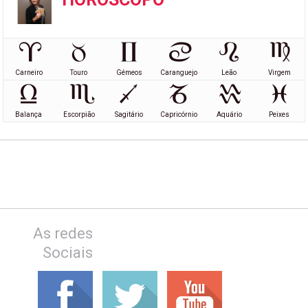
Carneiro
Touro
Gémeos
Caranguejo
Leão
Virgem
Balança
Escorpião
Sagitário
Capricórnio
Aquário
Peixes
As redes
Sociais