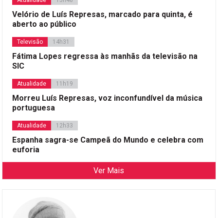
Atualidade
15h48
Velório de Luís Represas, marcado para quinta, é
aberto ao público
Televisão
14h31
Fátima Lopes regressa às manhãs da televisão na
SIC
Atualidade
11h19
Morreu Luís Represas, voz inconfundível da música
portuguesa
Atualidade
12h33
Espanha sagra-se Campeã do Mundo e celebra com
euforia
Ver Mais