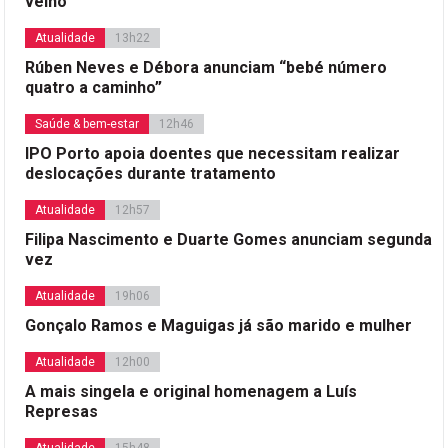
velho
Atualidade
13h22
Rúben Neves e Débora anunciam “bebé número
quatro a caminho”
Saúde & bem-estar
12h46
IPO Porto apoia doentes que necessitam realizar
deslocações durante tratamento
Atualidade
12h57
Filipa Nascimento e Duarte Gomes anunciam segunda
vez
Atualidade
19h06
Gonçalo Ramos e Maguigas já são marido e mulher
Atualidade
12h00
A mais singela e original homenagem a Luís
Represas