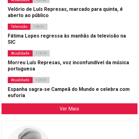
Atualidade
15h48
Velório de Luís Represas, marcado para quinta, é
aberto ao público
Televisão
14h31
Fátima Lopes regressa às manhãs da televisão na
SIC
Atualidade
11h19
Morreu Luís Represas, voz inconfundível da música
portuguesa
Atualidade
12h33
Espanha sagra-se Campeã do Mundo e celebra com
euforia
Ver Mais