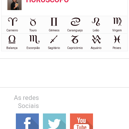
Carneiro
Touro
Gémeos
Caranguejo
Leão
Virgem
Balança
Escorpião
Sagitário
Capricórnio
Aquário
Peixes
As redes
Sociais