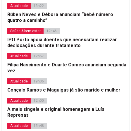
Atualidade
13h22
Rúben Neves e Débora anunciam “bebé número
quatro a caminho”
Saúde & bem-estar
12h46
IPO Porto apoia doentes que necessitam realizar
deslocações durante tratamento
Atualidade
12h57
Filipa Nascimento e Duarte Gomes anunciam segunda
vez
Atualidade
19h06
Gonçalo Ramos e Maguigas já são marido e mulher
Atualidade
12h00
A mais singela e original homenagem a Luís
Represas
Atualidade
15h48