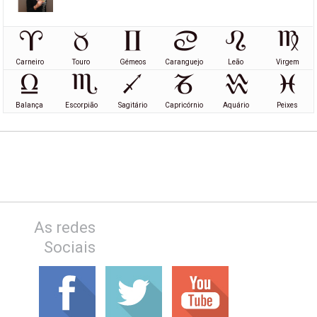
Carneiro
Touro
Gémeos
Caranguejo
Leão
Virgem
Balança
Escorpião
Sagitário
Capricórnio
Aquário
Peixes
As redes
Sociais