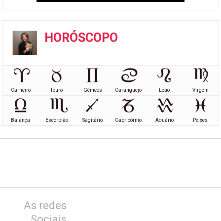
HORÓSCOPO
Carneiro
Touro
Gémeos
Caranguejo
Leão
Virgem
Balança
Escorpião
Sagitário
Capricórnio
Aquário
Peixes
As redes
Sociais