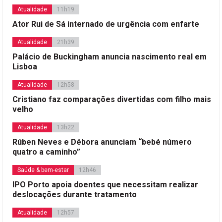
Atualidade
11h19
Ator Rui de Sá internado de urgência com enfarte
Atualidade
21h39
Palácio de Buckingham anuncia nascimento real em
Lisboa
Atualidade
12h58
Cristiano faz comparações divertidas com filho mais
velho
Atualidade
13h22
Rúben Neves e Débora anunciam “bebé número
quatro a caminho”
Saúde & bem-estar
12h46
IPO Porto apoia doentes que necessitam realizar
deslocações durante tratamento
Atualidade
12h57