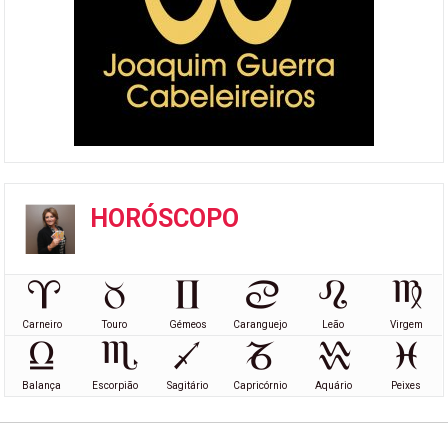
HORÓSCOPO
Carneiro
Touro
Gémeos
Caranguejo
Leão
Virgem
Balança
Escorpião
Sagitário
Capricórnio
Aquário
Peixes