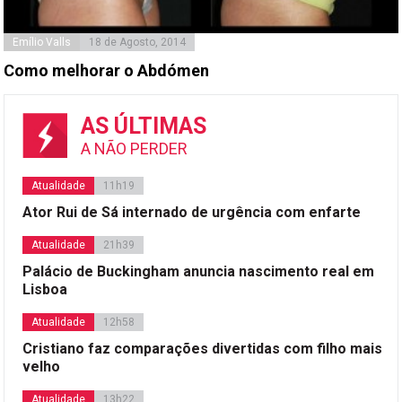
Emílio Valls
18 de Agosto, 2014
Como melhorar o Abdómen
AS ÚLTIMAS
A NÃO PERDER
Atualidade
11h19
Ator Rui de Sá internado de urgência com enfarte
Atualidade
21h39
Palácio de Buckingham anuncia nascimento real em
Lisboa
Atualidade
12h58
Cristiano faz comparações divertidas com filho mais
velho
Atualidade
13h22