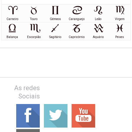
Carneiro
Touro
Gémeos
Caranguejo
Leão
Virgem
Balança
Escorpião
Sagitário
Capricórnio
Aquário
Peixes
As redes
Sociais