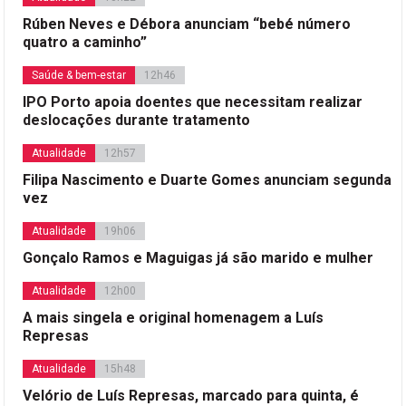
Rúben Neves e Débora anunciam “bebé número
quatro a caminho”
Saúde & bem-estar
12h46
IPO Porto apoia doentes que necessitam realizar
deslocações durante tratamento
Atualidade
12h57
Filipa Nascimento e Duarte Gomes anunciam segunda
vez
Atualidade
19h06
Gonçalo Ramos e Maguigas já são marido e mulher
Atualidade
12h00
A mais singela e original homenagem a Luís
Represas
Atualidade
15h48
Velório de Luís Represas, marcado para quinta, é