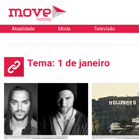
Atualidade
Moda
Televisão
Tema: 1 de janeiro
Aniversário
3 de Janeiro, 2018
Los Angeles
2 de Jane