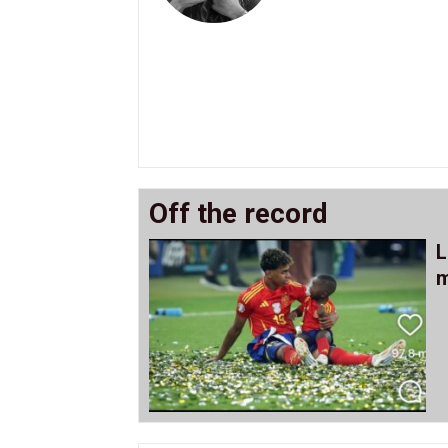
Off the record
L
m