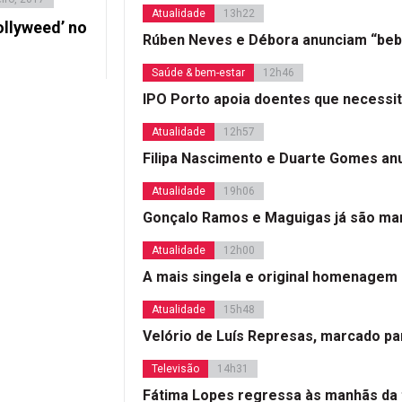
Atualidade
13h22
ollyweed’ no
Rúben Neves e Débora anunciam “beb
Saúde & bem-estar
12h46
IPO Porto apoia doentes que necessi
Atualidade
12h57
Filipa Nascimento e Duarte Gomes a
Atualidade
19h06
Gonçalo Ramos e Maguigas já são mar
Atualidade
12h00
A mais singela e original homenagem
Atualidade
15h48
Velório de Luís Represas, marcado par
Televisão
14h31
Fátima Lopes regressa às manhãs da 