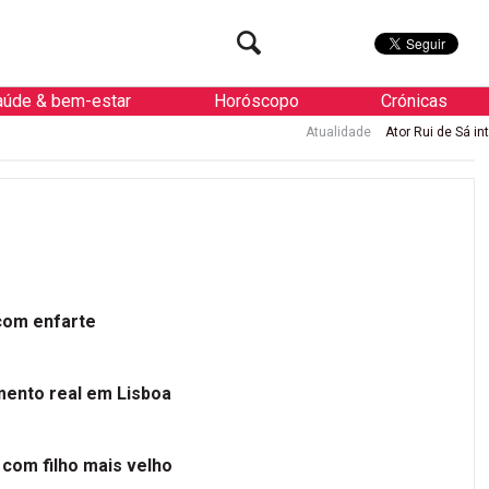
aúde & bem-estar
Horóscopo
Crónicas
Atualidade
Ator Rui de Sá internado
 com enfarte
mento real em Lisboa
 com filho mais velho