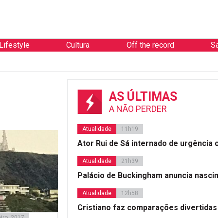
Lifestyle
Cultura
Off the record
S
AS ÚLTIMAS
A NÃO PERDER
Atualidade
11h19
Ator Rui de Sá internado de urgência
Atualidade
21h39
Palácio de Buckingham anuncia nasci
Atualidade
12h58
Cristiano faz comparações divertidas
iro, 2017