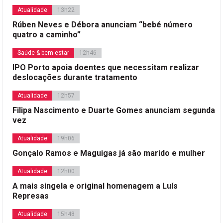
Atualidade
13h22
Rúben Neves e Débora anunciam “bebé número
quatro a caminho”
Saúde & bem-estar
12h46
IPO Porto apoia doentes que necessitam realizar
deslocações durante tratamento
Atualidade
12h57
Filipa Nascimento e Duarte Gomes anunciam segunda
vez
Atualidade
19h06
Gonçalo Ramos e Maguigas já são marido e mulher
Atualidade
12h00
A mais singela e original homenagem a Luís
Represas
Atualidade
15h48