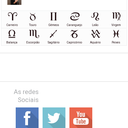
Carneiro
Touro
Gémeos
Caranguejo
Leão
Virgem
Balança
Escorpião
Sagitário
Capricórnio
Aquário
Peixes
As redes
Sociais