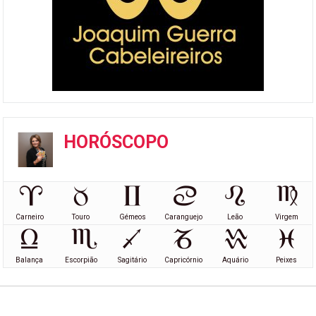
HORÓSCOPO
Carneiro
Touro
Gémeos
Caranguejo
Leão
Virgem
Balança
Escorpião
Sagitário
Capricórnio
Aquário
Peixes