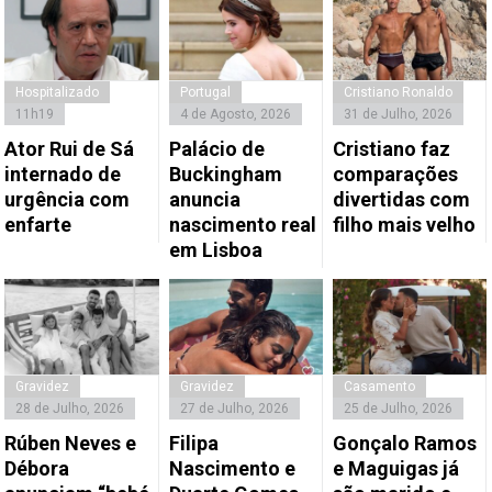
Hospitalizado
Portugal
Cristiano Ronaldo
11h19
4 de Agosto, 2026
31 de Julho, 2026
Ator Rui de Sá
Palácio de
Cristiano faz
internado de
Buckingham
comparações
urgência com
anuncia
divertidas com
enfarte
nascimento real
filho mais velho
em Lisboa
Gravidez
Gravidez
Casamento
28 de Julho, 2026
27 de Julho, 2026
25 de Julho, 2026
Rúben Neves e
Filipa
Gonçalo Ramos
Débora
Nascimento e
e Maguigas já