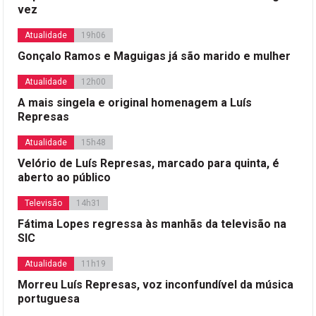
vez
Atualidade
19h06
Gonçalo Ramos e Maguigas já são marido e mulher
Atualidade
12h00
A mais singela e original homenagem a Luís
Represas
Atualidade
15h48
Velório de Luís Represas, marcado para quinta, é
aberto ao público
Televisão
14h31
Fátima Lopes regressa às manhãs da televisão na
SIC
Atualidade
11h19
Morreu Luís Represas, voz inconfundível da música
portuguesa