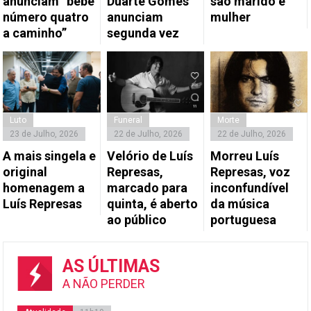
anunciam “bebé
Duarte Gomes
são marido e
número quatro
anunciam
mulher
a caminho”
segunda vez
Luto
Funeral
Morte
23 de Julho, 2026
22 de Julho, 2026
22 de Julho, 2026
A mais singela e
Velório de Luís
Morreu Luís
original
Represas,
Represas, voz
homenagem a
marcado para
inconfundível
Luís Represas
quinta, é aberto
da música
ao público
portuguesa
AS ÚLTIMAS
A NÃO PERDER