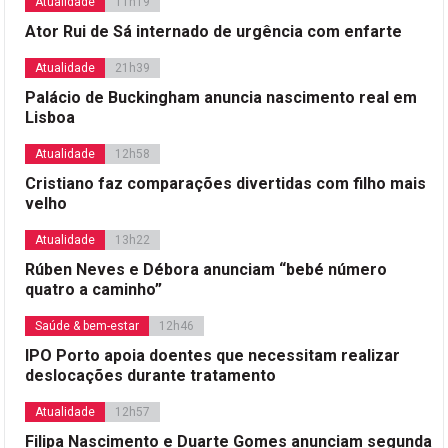
Atualidade
11h19
Ator Rui de Sá internado de urgência com enfarte
Atualidade
21h39
Palácio de Buckingham anuncia nascimento real em
Lisboa
Atualidade
12h58
Cristiano faz comparações divertidas com filho mais
velho
Atualidade
13h22
Rúben Neves e Débora anunciam “bebé número
quatro a caminho”
Saúde & bem-estar
12h46
IPO Porto apoia doentes que necessitam realizar
deslocações durante tratamento
Atualidade
12h57
Filipa Nascimento e Duarte Gomes anunciam segunda