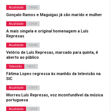
Atualidade
19h06
Gonçalo Ramos e Maguigas já são marido e mulher
Atualidade
12h00
A mais singela e original homenagem a Luís
Represas
Atualidade
15h48
Velório de Luís Represas, marcado para quinta, é
aberto ao público
Televisão
14h31
Fátima Lopes regressa às manhãs da televisão na
SIC
Atualidade
11h19
Morreu Luís Represas, voz inconfundível da música
portuguesa
Atualidade
12h33