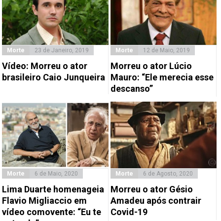
Morte
23 de Janeiro, 2019
Morte
12 de Maio, 2019
Vídeo: Morreu o ator
Morreu o ator Lúcio
brasileiro Caio Junqueira
Mauro: “Ele merecia esse
descanso”
Morte
6 de Maio, 2020
Morte
6 de Agosto, 2020
Lima Duarte homenageia
Morreu o ator Gésio
Flavio Migliaccio em
Amadeu após contrair
vídeo comovente: “Eu te
Covid-19