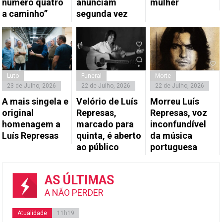
número quatro
anunciam
mulher
a caminho”
segunda vez
Luto
Funeral
Morte
23 de Julho, 2026
22 de Julho, 2026
22 de Julho, 2026
A mais singela e
Velório de Luís
Morreu Luís
original
Represas,
Represas, voz
homenagem a
marcado para
inconfundível
Luís Represas
quinta, é aberto
da música
ao público
portuguesa
AS ÚLTIMAS
A NÃO PERDER
Atualidade
11h19