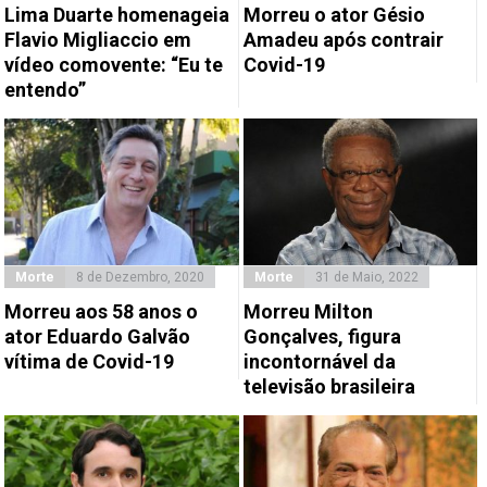
Lima Duarte homenageia
Morreu o ator Gésio
Flavio Migliaccio em
Amadeu após contrair
vídeo comovente: “Eu te
Covid-19
entendo”
Morte
8 de Dezembro, 2020
Morte
31 de Maio, 2022
Morreu aos 58 anos o
Morreu Milton
ator Eduardo Galvão
Gonçalves, figura
vítima de Covid-19
incontornável da
televisão brasileira