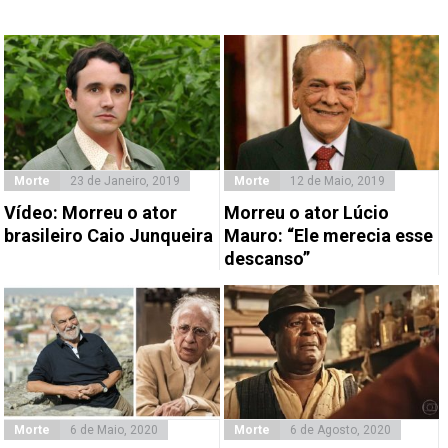
Morte
23 de Janeiro, 2019
Morte
12 de Maio, 2019
Vídeo: Morreu o ator
Morreu o ator Lúcio
brasileiro Caio Junqueira
Mauro: “Ele merecia esse
descanso”
Morte
6 de Maio, 2020
Morte
6 de Agosto, 2020