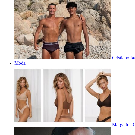
Cristiano f
Moda
Margarida C