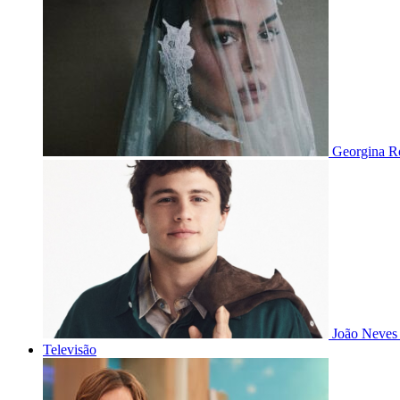
Georgina Ro
João Neves 
Televisão