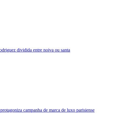
driguez dividida entre noiva ou santa
protagoniza campanha de marca de luxo parisiense