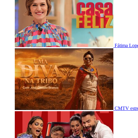
Fátima Lope
CMTV estre