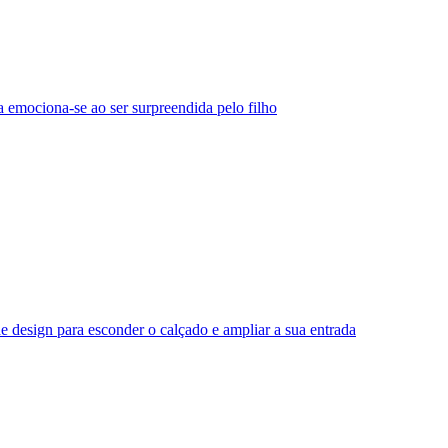
 emociona-se ao ser surpreendida pelo filho
e design para esconder o calçado e ampliar a sua entrada