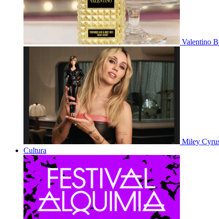
Valentino B
Miley Cyru
Cultura