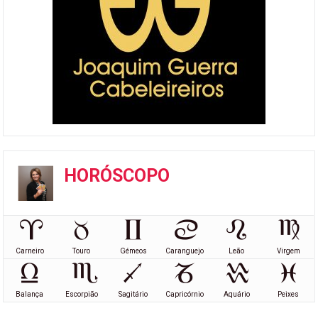
HORÓSCOPO
Carneiro
Touro
Gémeos
Caranguejo
Leão
Virgem
Balança
Escorpião
Sagitário
Capricórnio
Aquário
Peixes