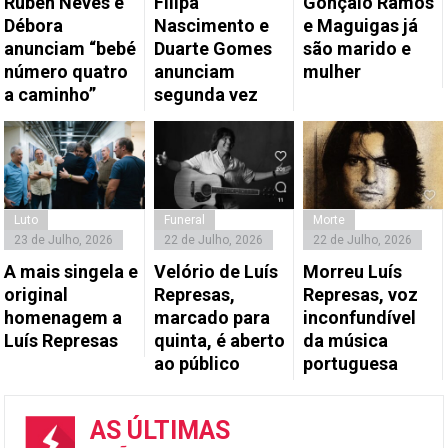
Rúben Neves e
Filipa
Gonçalo Ramos
Débora
Nascimento e
e Maguigas já
anunciam “bebé
Duarte Gomes
são marido e
número quatro
anunciam
mulher
a caminho”
segunda vez
Luto
Funeral
Morte
23 de Julho, 2026
22 de Julho, 2026
22 de Julho, 2026
A mais singela e
Velório de Luís
Morreu Luís
original
Represas,
Represas, voz
homenagem a
marcado para
inconfundível
Luís Represas
quinta, é aberto
da música
ao público
portuguesa
AS ÚLTIMAS