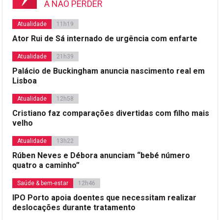
A NÃO PERDER
Atualidade
11h19
Ator Rui de Sá internado de urgência com enfarte
Atualidade
21h39
Palácio de Buckingham anuncia nascimento real em
Lisboa
Atualidade
12h58
Cristiano faz comparações divertidas com filho mais
velho
Atualidade
13h22
Rúben Neves e Débora anunciam “bebé número
quatro a caminho”
Saúde & bem-estar
12h46
IPO Porto apoia doentes que necessitam realizar
deslocações durante tratamento