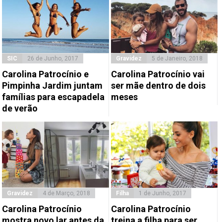
SIC
26 de Junho, 2017
Gravidez
5 de Janeiro, 2018
Carolina Patrocínio e
Carolina Patrocínio vai
Pimpinha Jardim juntam
ser mãe dentro de dois
famílias para escapadela
meses
de verão
Gravidez
4 de Março, 2018
Filha
1 de Junho, 2017
Carolina Patrocínio
Carolina Patrocínio
mostra novo lar antes da
treina a filha para ser