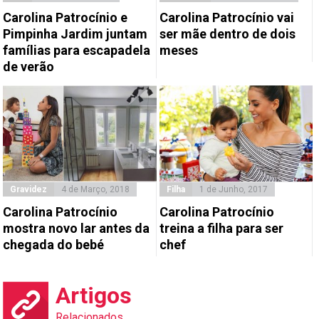
Carolina Patrocínio e
Carolina Patrocínio vai
Pimpinha Jardim juntam
ser mãe dentro de dois
famílias para escapadela
meses
de verão
Gravidez
4 de Março, 2018
Filha
1 de Junho, 2017
Carolina Patrocínio
Carolina Patrocínio
mostra novo lar antes da
treina a filha para ser
chegada do bebé
chef
Artigos
Relacionados