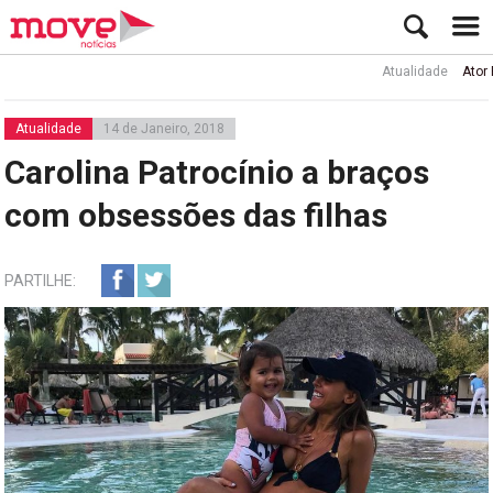
Atualidade
Ator Rui de Sá 
Atualidade
14 de Janeiro, 2018
Carolina Patrocínio a braços
com obsessões das filhas
PARTILHE: