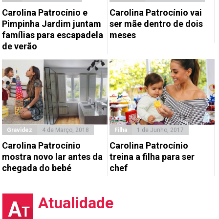
Carolina Patrocínio e
Carolina Patrocínio vai
Pimpinha Jardim juntam
ser mãe dentro de dois
famílias para escapadela
meses
de verão
Gravidez
4 de Março, 2018
Filha
1 de Junho, 2017
Carolina Patrocínio
Carolina Patrocínio
mostra novo lar antes da
treina a filha para ser
chegada do bebé
chef
Atualidade