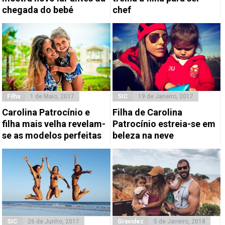
chegada do bebé
chef
Filha
1 de Maio, 2017
SIC
19 de Janeiro, 2017
Carolina Patrocínio e
Filha de Carolina
filha mais velha revelam-
Patrocínio estreia-se em
se as modelos perfeitas
beleza na neve
SIC
26 de Junho, 2017
Gravidez
5 de Janeiro, 2018