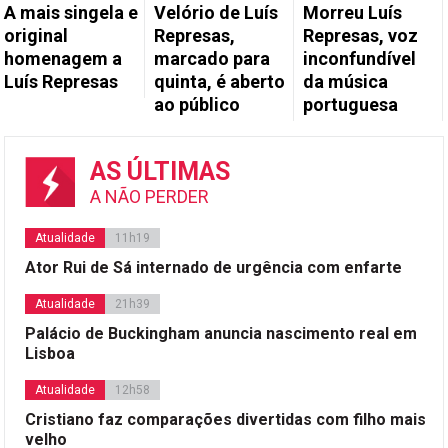
A mais singela e
Velório de Luís
Morreu Luís
original
Represas,
Represas, voz
homenagem a
marcado para
inconfundível
Luís Represas
quinta, é aberto
da música
ao público
portuguesa
AS ÚLTIMAS
A NÃO PERDER
Atualidade
11h19
Ator Rui de Sá internado de urgência com enfarte
Atualidade
21h39
Palácio de Buckingham anuncia nascimento real em
Lisboa
Atualidade
12h58
Cristiano faz comparações divertidas com filho mais
velho