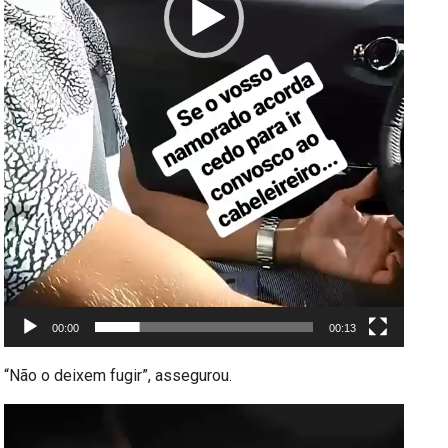
00:00
00:13
“Não o deixem fugir”, assegurou.
Reprodutor
de