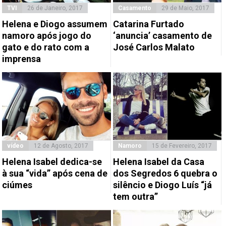
TVI
26 de Janeiro, 2017
Casamento
29 de Maio, 2017
Helena e Diogo assumem
Catarina Furtado
namoro após jogo do
‘anuncia’ casamento de
gato e do rato com a
José Carlos Malato
imprensa
vídeo
12 de Agosto, 2017
Namoro
15 de Fevereiro, 2017
Helena Isabel dedica-se
Helena Isabel da Casa
à sua “vida” após cena de
dos Segredos 6 quebra o
ciúmes
silêncio e Diogo Luís “já
tem outra”