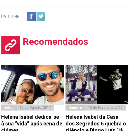
PARTILHE:
Recomendados
vídeo
12 de Agosto, 2017
Namoro
15 de Fevereiro, 2017
Helena Isabel dedica-se
Helena Isabel da Casa
à sua “vida” após cena de
dos Segredos 6 quebra o
ciúmes
silêncio e Diogo Luís “já