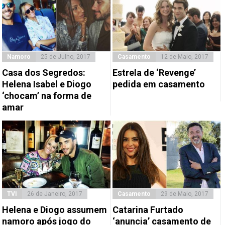
Namoro
25 de Julho, 2017
Casamento
12 de Maio, 2017
Casa dos Segredos:
Estrela de ‘Revenge’
Helena Isabel e Diogo
pedida em casamento
‘chocam’ na forma de
amar
TVI
26 de Janeiro, 2017
Casamento
29 de Maio, 2017
Helena e Diogo assumem
Catarina Furtado
namoro após jogo do
‘anuncia’ casamento de