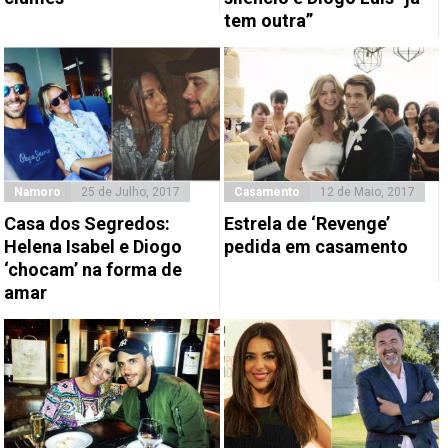
tem outra”
Namoro
25 de Julho, 2017
Casamento
12 de Maio, 2017
Casa dos Segredos:
Estrela de ‘Revenge’
Helena Isabel e Diogo
pedida em casamento
‘chocam’ na forma de
amar