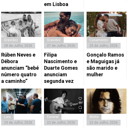
em Lisboa
Gravidez
Gravidez
Casamento
28 de Julho, 2026
27 de Julho, 2026
25 de Julho, 2026
Rúben Neves e
Filipa
Gonçalo Ramos
Débora
Nascimento e
e Maguigas já
anunciam “bebé
Duarte Gomes
são marido e
número quatro
anunciam
mulher
a caminho”
segunda vez
Luto
Funeral
Morte
23 de Julho, 2026
22 de Julho, 2026
22 de Julho, 2026