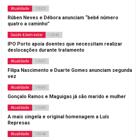
Atualidade
13h22
Rúben Neves e Débora anunciam “bebé número
quatro a caminho”
Saúde & bem-estar
12h46
IPO Porto apoia doentes que necessitam realizar
deslocações durante tratamento
Atualidade
12h57
Filipa Nascimento e Duarte Gomes anunciam segunda
vez
Atualidade
19h06
Gonçalo Ramos e Maguigas já são marido e mulher
Atualidade
12h00
A mais singela e original homenagem a Luís
Represas
Atualidade
15h48