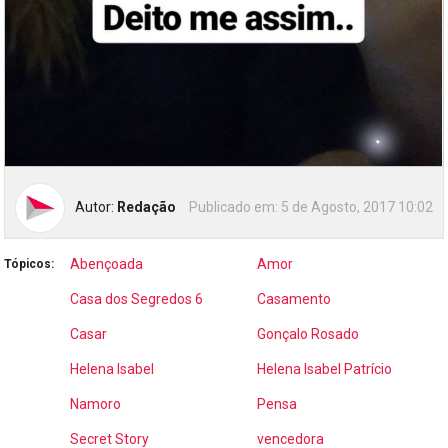
Autor:
Redação
Publicado em:
5 de Agosto, 2017 10:02
Abençoada
Amor
Tópicos:
Casa dos Segredos 6
Casamento
Casar
Gonçalo Rosado
Helena Isabel
Helena Isabel Patrício
Namoro
Pensa
Secret Story
vencedora