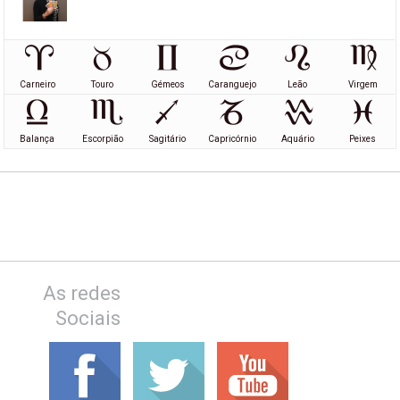
Carneiro
Touro
Gémeos
Caranguejo
Leão
Virgem
Balança
Escorpião
Sagitário
Capricórnio
Aquário
Peixes
As redes
Sociais