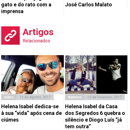
gato e do rato com a
José Carlos Malato
imprensa
Artigos
Relacionados
vídeo
12 de Agosto, 2017
Namoro
15 de Fevereiro, 2017
Helena Isabel dedica-se
Helena Isabel da Casa
à sua “vida” após cena de
dos Segredos 6 quebra o
ciúmes
silêncio e Diogo Luís “já
tem outra”