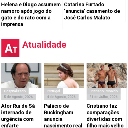
Helena e Diogo assumem
Catarina Furtado
namoro após jogo do
‘anuncia’ casamento de
gato e do rato com a
José Carlos Malato
imprensa
Atualidade
Hospitalizado
Portugal
Cristiano Ronaldo
5 de Agosto, 2026
4 de Agosto, 2026
31 de Julho, 2026
Ator Rui de Sá
Palácio de
Cristiano faz
internado de
Buckingham
comparações
urgência com
anuncia
divertidas com
enfarte
nascimento real
filho mais velho