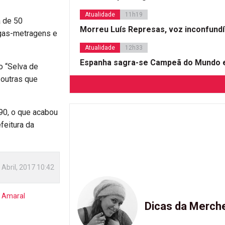
Atualidade
11h19
a de 50
Morreu Luís Represas, voz inconfund
ngas-metragens e
Atualidade
12h33
Espanha sagra-se Campeã do Mundo e
o “Selva de
e outras que
90, o que acabou
feitura da
 Abril, 2017 10:42
 Amaral
Dicas da Merch