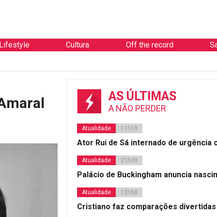
Lifestyle
Cultura
Off the record
S
AS ÚLTIMAS
 Amaral
A NÃO PERDER
Atualidade
11h19
Ator Rui de Sá internado de urgência
Atualidade
21h39
Palácio de Buckingham anuncia nasci
Atualidade
12h58
Cristiano faz comparações divertidas