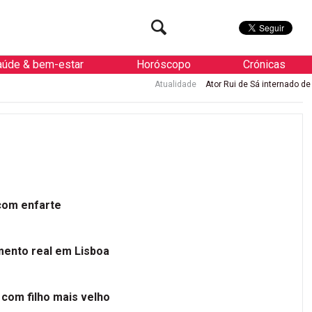
aúde & bem-estar
Horóscopo
Crónicas
Atualidade
Ator Rui de Sá internado de urgência com enfar
 com enfarte
mento real em Lisboa
 com filho mais velho