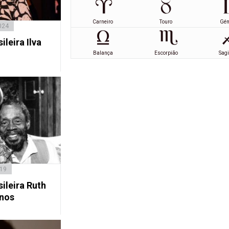
Carneiro
Touro
Gé
024
ileira Ilva
Balança
Escorpião
Sagi
019
sileira Ruth
anos