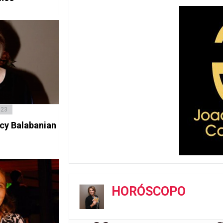
023
acy Balabanian
HORÓSCOPO