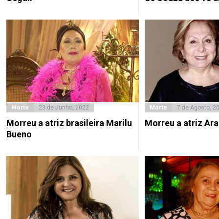
Morte
23 de Junho, 2022
Morte
7 de Agosto, 2
Morreu a atriz brasileira Marilu
Morreu a atriz Ar
Bueno