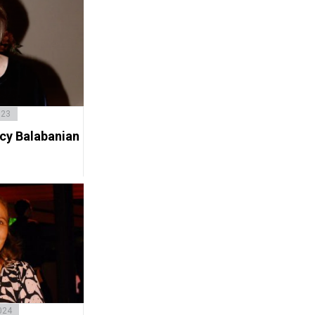
023
acy Balabanian
024