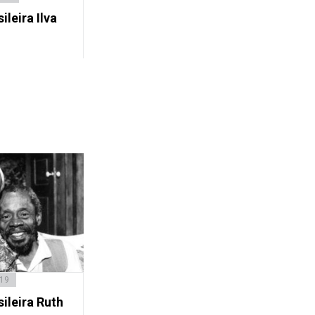
ileira Ilva
019
sileira Ruth