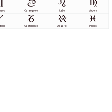
meos
Caranguejo
Leão
Virgem
tário
Capricórnio
Aquário
Peixes