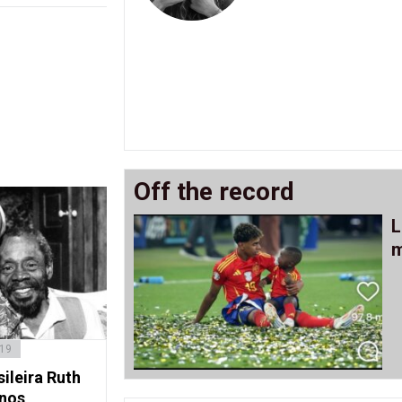
Off the record
L
m
019
sileira Ruth
anos