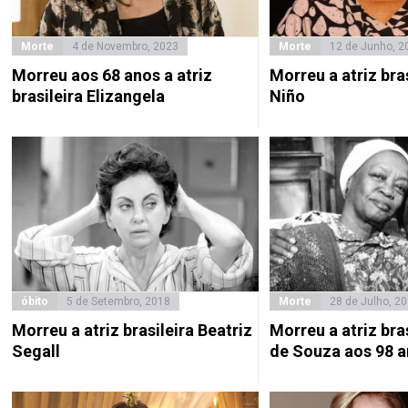
Morte
4 de Novembro, 2023
Morte
12 de Junho, 2
Morreu aos 68 anos a atriz
Morreu a atriz bras
brasileira Elizangela
Niño
óbito
5 de Setembro, 2018
Morte
28 de Julho, 2
Morreu a atriz brasileira Beatriz
Morreu a atriz bra
Segall
de Souza aos 98 