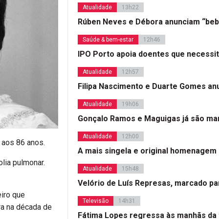
Atualidade
13h22
Rúben Neves e Débora anunciam “beb
Saúde & bem-estar
12h46
IPO Porto apoia doentes que necessi
Atualidade
12h57
Filipa Nascimento e Duarte Gomes a
Atualidade
19h06
Gonçalo Ramos e Maguigas já são mar
Atualidade
12h00
, aos 86 anos.
A mais singela e original homenagem
lia pulmonar.
Atualidade
15h48
Velório de Luís Represas, marcado par
eiro que
Televisão
14h31
ira na década de
Fátima Lopes regressa às manhãs da 