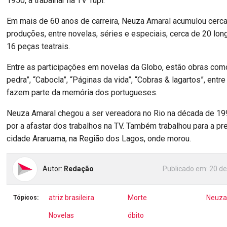
1950, a trabalhar na TV Tupi.
Em mais de 60 anos de carreira, Neuza Amaral acumulou cerc
produções, entre novelas, séries e especiais, cerca de 20 lo
16 peças teatrais.
Entre as participações em novelas da Globo, estão obras com
pedra”, “Cabocla”, “Páginas da vida”, “Cobras & lagartos”, entr
fazem parte da memória dos portugueses.
Neuza Amaral chegou a ser vereadora no Rio na década de 19
por a afastar dos trabalhos na TV. Também trabalhou para a pre
cidade Araruama, na Região dos Lagos, onde morou.
Autor:
Redação
Publicado em:
20 de
atriz brasileira
Morte
Neuza
Tópicos:
Novelas
óbito