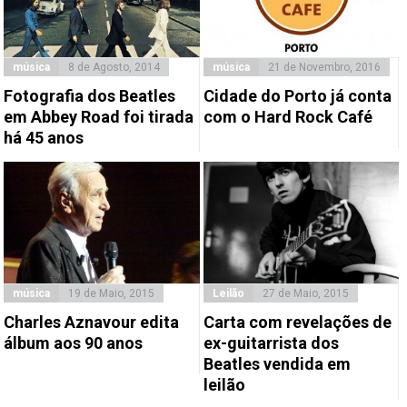
música
8 de Agosto, 2014
música
21 de Novembro, 2016
Fotografia dos Beatles
Cidade do Porto já conta
em Abbey Road foi tirada
com o Hard Rock Café
há 45 anos
música
19 de Maio, 2015
Leilão
27 de Maio, 2015
Charles Aznavour edita
Carta com revelações de
álbum aos 90 anos
ex-guitarrista dos
Beatles vendida em
leilão