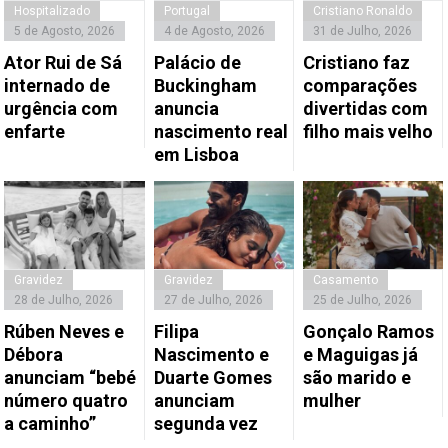
Hospitalizado
Portugal
Cristiano Ronaldo
5 de Agosto, 2026
4 de Agosto, 2026
31 de Julho, 2026
Ator Rui de Sá
Palácio de
Cristiano faz
internado de
Buckingham
comparações
urgência com
anuncia
divertidas com
enfarte
nascimento real
filho mais velho
em Lisboa
Gravidez
Gravidez
Casamento
28 de Julho, 2026
27 de Julho, 2026
25 de Julho, 2026
Rúben Neves e
Filipa
Gonçalo Ramos
Débora
Nascimento e
e Maguigas já
anunciam “bebé
Duarte Gomes
são marido e
número quatro
anunciam
mulher
a caminho”
segunda vez