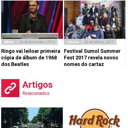
álbum
26 de Novembro, 2015
música
30 de Março, 2017
Ringo vai leiloar primeira
Festival Sumol Summer
cópia de álbum de 1968
Fest 2017 revela novos
dos Beatles
nomes do cartaz
Artigos
Relacionados