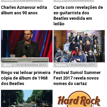
Charles Aznavour edita
Carta com revelações de
álbum aos 90 anos
ex-guitarrista dos
Beatles vendida em
leilão
álbum
26 de Novembro, 2015
música
30 de Março, 2017
Ringo vai leiloar primeira
Festival Sumol Summer
cópia de álbum de 1968
Fest 2017 revela novos
dos Beatles
nomes do cartaz