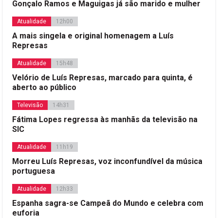
Gonçalo Ramos e Maguigas já são marido e mulher
Atualidade
12h00
A mais singela e original homenagem a Luís
Represas
Atualidade
15h48
Velório de Luís Represas, marcado para quinta, é
aberto ao público
Televisão
14h31
Fátima Lopes regressa às manhãs da televisão na
SIC
Atualidade
11h19
Morreu Luís Represas, voz inconfundível da música
portuguesa
Atualidade
12h33
Espanha sagra-se Campeã do Mundo e celebra com
euforia