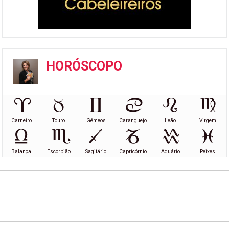
HORÓSCOPO
Carneiro
Touro
Gémeos
Caranguejo
Leão
Virgem
Balança
Escorpião
Sagitário
Capricórnio
Aquário
Peixes