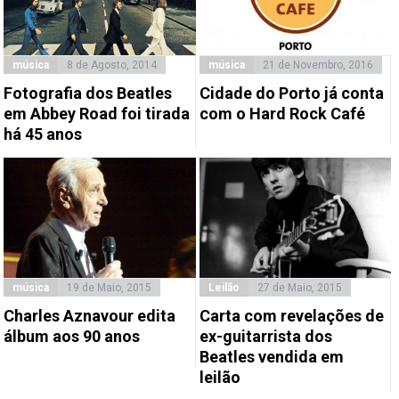
música
8 de Agosto, 2014
música
21 de Novembro, 2016
Fotografia dos Beatles
Cidade do Porto já conta
em Abbey Road foi tirada
com o Hard Rock Café
há 45 anos
música
19 de Maio, 2015
Leilão
27 de Maio, 2015
Charles Aznavour edita
Carta com revelações de
álbum aos 90 anos
ex-guitarrista dos
Beatles vendida em
leilão