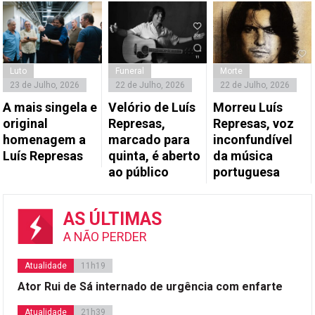
Luto
Funeral
Morte
23 de Julho, 2026
22 de Julho, 2026
22 de Julho, 2026
A mais singela e
Velório de Luís
Morreu Luís
original
Represas,
Represas, voz
homenagem a
marcado para
inconfundível
Luís Represas
quinta, é aberto
da música
ao público
portuguesa
AS ÚLTIMAS
A NÃO PERDER
Atualidade
11h19
Ator Rui de Sá internado de urgência com enfarte
Atualidade
21h39