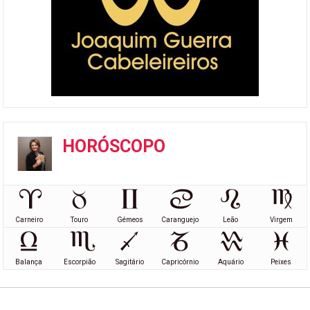
HORÓSCOPO
Carneiro
Touro
Gémeos
Caranguejo
Leão
Virgem
Balança
Escorpião
Sagitário
Capricórnio
Aquário
Peixes