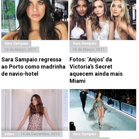
Sara Sampaio
Sara Sampaio
15 de Março, 2017
15 de Março, 2017
Sara Sampaio regressa
Fotos: ‘Anjos’ da
ao Porto como madrinha
Victoria’s Secret
de navio-hotel
aquecem ainda mais
Miami
vídeo
16 de Dezembro, 2015
Sara Sampaio