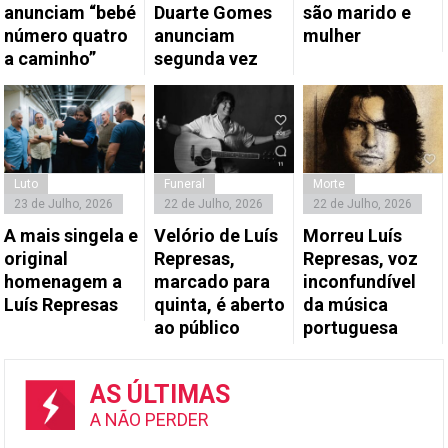
anunciam “bebé
Duarte Gomes
são marido e
número quatro
anunciam
mulher
a caminho”
segunda vez
Luto
Funeral
Morte
23 de Julho, 2026
22 de Julho, 2026
22 de Julho, 2026
A mais singela e
Velório de Luís
Morreu Luís
original
Represas,
Represas, voz
homenagem a
marcado para
inconfundível
Luís Represas
quinta, é aberto
da música
ao público
portuguesa
AS ÚLTIMAS
A NÃO PERDER