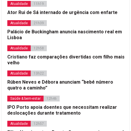
Atualidade
11h19
Ator Rui de Sá internado de urgência com enfarte
Atualidade
21h39
Palácio de Buckingham anuncia nascimento real em
Lisboa
Atualidade
12h58
Cristiano faz comparações divertidas com filho mais
velho
Atualidade
13h22
Rúben Neves e Débora anunciam “bebé número
quatro a caminho”
Saúde & bem-estar
12h46
IPO Porto apoia doentes que necessitam realizar
deslocações durante tratamento
Atualidade
12h57