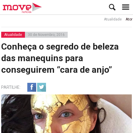
Atualidade
Ator Rui d
Atualidade
30 de Novembro, 2016
Conheça o segredo de beleza
das manequins para
conseguirem “cara de anjo”
PARTILHE: