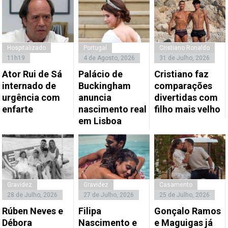
Hospitalizado
Portugal
Cristiano Ronaldo
11h19
4 de Agosto, 2026
31 de Julho, 2026
Ator Rui de Sá
Palácio de
Cristiano faz
internado de
Buckingham
comparações
urgência com
anuncia
divertidas com
enfarte
nascimento real
filho mais velho
em Lisboa
Gravidez
Gravidez
Casamento
28 de Julho, 2026
27 de Julho, 2026
25 de Julho, 2026
Rúben Neves e
Filipa
Gonçalo Ramos
Débora
Nascimento e
e Maguigas já