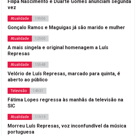
Filipa Nascimento e Duarte Gomes anunciam segunda
vez
Atualidade
19h06
Gonçalo Ramos e Maguigas já são marido e mulher
Atualidade
12h00
A mais singela e original homenagem a Luís
Represas
Atualidade
15h48
Velório de Luís Represas, marcado para quinta, é
aberto ao público
Televisão
14h31
Fátima Lopes regressa às manhãs da televisão na
SIC
Atualidade
11h19
Morreu Luís Represas, voz inconfundível da música
portuguesa