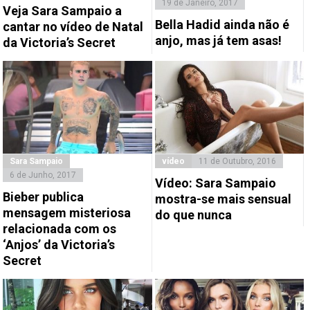
19 de Janeiro, 2017
Veja Sara Sampaio a
Bella Hadid ainda não é
cantar no vídeo de Natal
anjo, mas já tem asas!
da Victoria’s Secret
Sara Sampaio
vídeo
11 de Outubro, 2016
6 de Junho, 2017
Vídeo: Sara Sampaio
Bieber publica
mostra-se mais sensual
mensagem misteriosa
do que nunca
relacionada com os
‘Anjos’ da Victoria’s
Secret