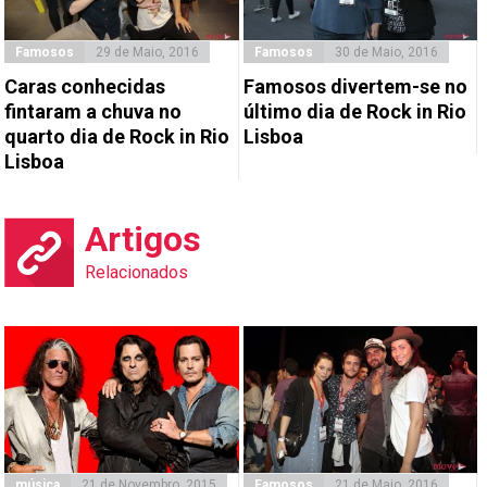
Famosos
29 de Maio, 2016
Famosos
30 de Maio, 2016
Caras conhecidas
Famosos divertem-se no
fintaram a chuva no
último dia de Rock in Rio
quarto dia de Rock in Rio
Lisboa
Lisboa
Artigos
Relacionados
música
21 de Novembro, 2015
Famosos
21 de Maio, 2016