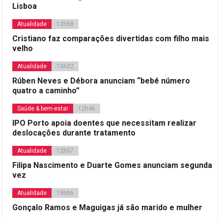
Lisboa
Atualidade
12h58
Cristiano faz comparações divertidas com filho mais
velho
Atualidade
13h22
Rúben Neves e Débora anunciam “bebé número
quatro a caminho”
Saúde & bem-estar
12h46
IPO Porto apoia doentes que necessitam realizar
deslocações durante tratamento
Atualidade
12h57
Filipa Nascimento e Duarte Gomes anunciam segunda
vez
Atualidade
19h06
Gonçalo Ramos e Maguigas já são marido e mulher