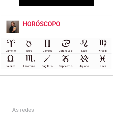
HORÓSCOPO
Carneiro
Touro
Gémeos
Caranguejo
Leão
Virgem
Balança
Escorpião
Sagitário
Capricórnio
Aquário
Peixes
As redes