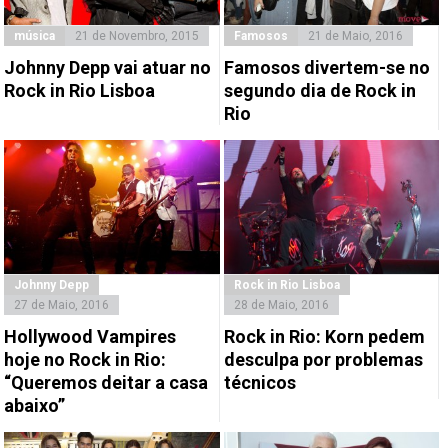
música
21 de Novembro, 2015
Famosos
21 de Maio, 2016
Johnny Depp vai atuar no
Famosos divertem-se no
Rock in Rio Lisboa
segundo dia de Rock in
Rio
Johnny Depp
Rock in Rio Lisboa
27 de Maio, 2016
28 de Maio, 2016
Hollywood Vampires
Rock in Rio: Korn pedem
hoje no Rock in Rio:
desculpa por problemas
“Queremos deitar a casa
técnicos
abaixo”