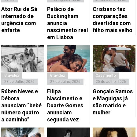
Ator Rui de Sá
Palácio de
Cristiano faz
internado de
Buckingham
comparações
urgência com
anuncia
divertidas com
enfarte
nascimento real
filho mais velho
em Lisboa
Gravidez
Gravidez
Casamento
28 de Julho, 2026
27 de Julho, 2026
25 de Julho, 2026
Rúben Neves e
Filipa
Gonçalo Ramos
Débora
Nascimento e
e Maguigas já
anunciam “bebé
Duarte Gomes
são marido e
número quatro
anunciam
mulher
a caminho”
segunda vez