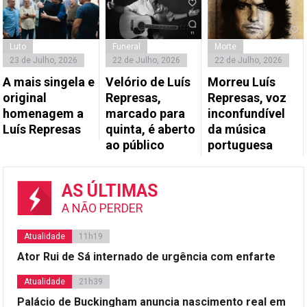
Luto
Funeral
Morte
23 de Julho, 2026
22 de Julho, 2026
22 de Julho, 2026
A mais singela e
Velório de Luís
Morreu Luís
original
Represas,
Represas, voz
homenagem a
marcado para
inconfundível
Luís Represas
quinta, é aberto
da música
ao público
portuguesa
AS ÚLTIMAS
A NÃO PERDER
Atualidade
11h19
Ator Rui de Sá internado de urgência com enfarte
Atualidade
21h39
Palácio de Buckingham anuncia nascimento real em