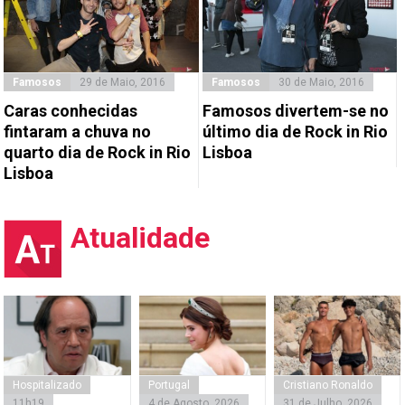
Famosos
29 de Maio, 2016
Famosos
30 de Maio, 2016
Caras conhecidas
Famosos divertem-se no
fintaram a chuva no
último dia de Rock in Rio
quarto dia de Rock in Rio
Lisboa
Lisboa
Atualidade
Hospitalizado
Portugal
Cristiano Ronaldo
11h19
4 de Agosto, 2026
31 de Julho, 2026