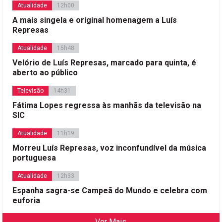
Atualidade
12h00
A mais singela e original homenagem a Luís
Represas
Atualidade
15h48
Velório de Luís Represas, marcado para quinta, é
aberto ao público
Televisão
14h31
Fátima Lopes regressa às manhãs da televisão na
SIC
Atualidade
11h19
Morreu Luís Represas, voz inconfundível da música
portuguesa
Atualidade
12h33
Espanha sagra-se Campeã do Mundo e celebra com
euforia
Ver Mais