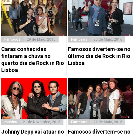
Famosos
29 de Maio, 2016
Famosos
30 de Maio, 2016
Caras conhecidas
Famosos divertem-se no
fintaram a chuva no
último dia de Rock in Rio
quarto dia de Rock in Rio
Lisboa
Lisboa
música
21 de Novembro, 2015
Famosos
21 de Maio, 2016
Johnny Depp vai atuar no
Famosos divertem-se no