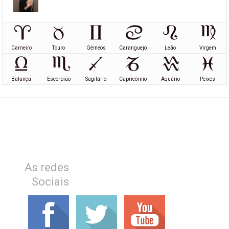
Carneiro
Touro
Gémeos
Caranguejo
Leão
Virgem
Balança
Escorpião
Sagitário
Capricórnio
Aquário
Peixes
As redes
Sociais