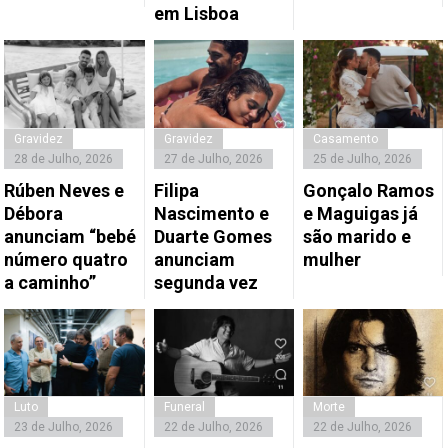
em Lisboa
Gravidez
Gravidez
Casamento
28 de Julho, 2026
27 de Julho, 2026
25 de Julho, 2026
Rúben Neves e
Filipa
Gonçalo Ramos
Débora
Nascimento e
e Maguigas já
anunciam “bebé
Duarte Gomes
são marido e
número quatro
anunciam
mulher
a caminho”
segunda vez
Luto
Funeral
Morte
23 de Julho, 2026
22 de Julho, 2026
22 de Julho, 2026