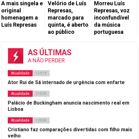
A mais singela e
Velório de Luís
Morreu Luís
original
Represas,
Represas, voz
homenagem a
marcado para
inconfundível
Luís Represas
quinta, é aberto
da música
ao público
portuguesa
AS ÚLTIMAS
A NÃO PERDER
Atualidade
11h19
Ator Rui de Sá internado de urgência com enfarte
Atualidade
21h39
Palácio de Buckingham anuncia nascimento real em
Lisboa
Atualidade
12h58
Cristiano faz comparações divertidas com filho mais
velho