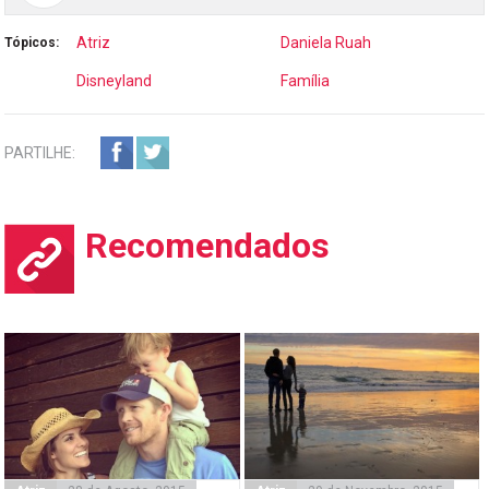
Atriz
Daniela Ruah
Tópicos:
Disneyland
Família
PARTILHE:
Recomendados