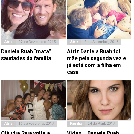
Atriz
27 de Dezembro, 2015
Atriz
8 de Setembro, 2016
Daniela Ruah “mata”
Atriz Daniela Ruah foi
saudades da família
mãe pela segunda vez e
já está com a filha em
casa
Atriz
10 de Fevereiro, 2017
Família
24 de Abril, 2017
Cláudia Raia volta a
Vídeo – Daniela Ruah