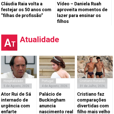
Cláudia Raia volta a
Vídeo – Daniela Ruah
festejar os 50 anos com
aproveita momentos de
“filhas de profissão”
lazer para ensinar os
filhos
Atualidade
Hospitalizado
Portugal
Cristiano Ronaldo
5 de Agosto, 2026
4 de Agosto, 2026
31 de Julho, 2026
Ator Rui de Sá
Palácio de
Cristiano faz
internado de
Buckingham
comparações
urgência com
anuncia
divertidas com
enfarte
nascimento real
filho mais velho