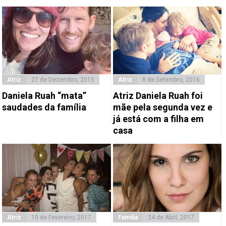
Atriz
27 de Dezembro, 2015
Atriz
8 de Setembro, 2016
Daniela Ruah “mata”
Atriz Daniela Ruah foi
saudades da família
mãe pela segunda vez e
já está com a filha em
casa
Atriz
10 de Fevereiro, 2017
Família
24 de Abril, 2017