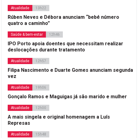
Atualidade
13h22
Rúben Neves e Débora anunciam “bebé número
quatro a caminho”
Saúde & bem-estar
12h46
IPO Porto apoia doentes que necessitam realizar
deslocações durante tratamento
Atualidade
12h57
Filipa Nascimento e Duarte Gomes anunciam segunda
vez
Atualidade
19h06
Gonçalo Ramos e Maguigas já são marido e mulher
Atualidade
12h00
A mais singela e original homenagem a Luís
Represas
Atualidade
15h48