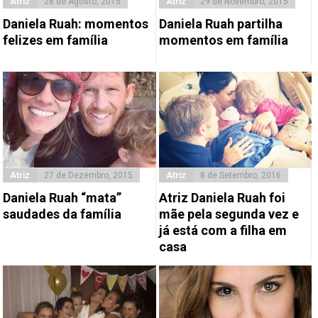
Atriz
28 de Agosto, 2015
Atriz
29 de Novembro, 2015
Daniela Ruah: momentos
Daniela Ruah partilha
felizes em família
momentos em família
Atriz
27 de Dezembro, 2015
Atriz
8 de Setembro, 2016
Daniela Ruah “mata”
Atriz Daniela Ruah foi
saudades da família
mãe pela segunda vez e
já está com a filha em
casa