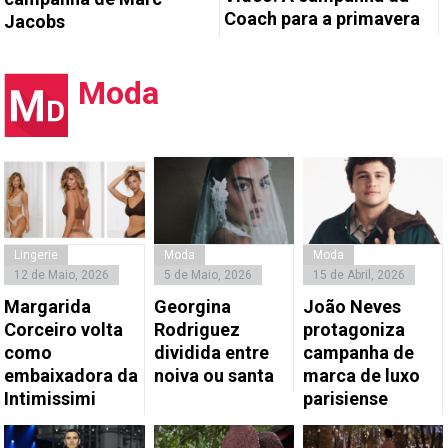
Coach para a primavera
Jacobs
Moda
Lingerie
Moda
Moda
12 de Maio, 2026
5 de Maio, 2026
15 de Abril, 2026
Margarida
Georgina
João Neves
Corceiro volta
Rodriguez
protagoniza
como
dividida entre
campanha de
embaixadora da
noiva ou santa
marca de luxo
Intimissimi
parisiense