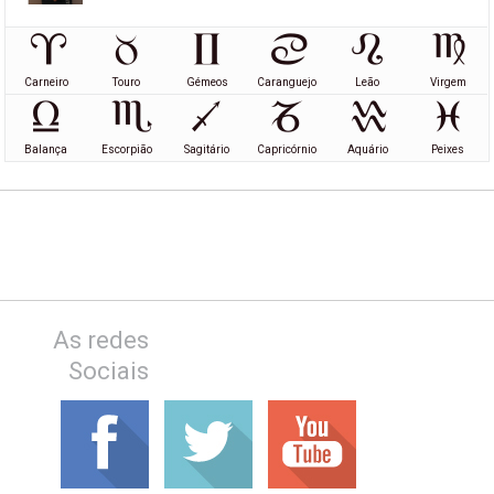
Carneiro
Touro
Gémeos
Caranguejo
Leão
Virgem
Balança
Escorpião
Sagitário
Capricórnio
Aquário
Peixes
As redes
Sociais