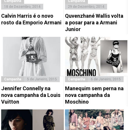
Campanha
Campanha
18 de Dezembro, 2014
29 de Dezembro, 2014
Calvin Harris é o novo
Quvenzhané Wallis volta
rosto da Emporio Armani
a posar para a Armani
Junior
Campanha
5 de Janeiro, 2015
Campanha
6 de Janeiro, 2015
Jennifer Connelly na
Manequim sem perna na
nova campanha da Louis
nova campanha da
Vuitton
Moschino