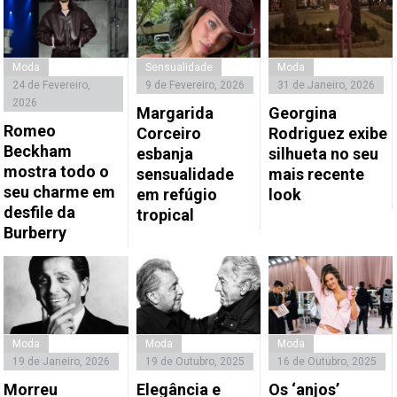
Moda
Sensualidade
Moda
24 de Fevereiro,
9 de Fevereiro, 2026
31 de Janeiro, 2026
2026
Margarida
Georgina
Romeo
Corceiro
Rodriguez exibe
Beckham
esbanja
silhueta no seu
mostra todo o
sensualidade
mais recente
seu charme em
em refúgio
look
desfile da
tropical
Burberry
Moda
Moda
Moda
19 de Janeiro, 2026
19 de Outubro, 2025
16 de Outubro, 2025
Morreu
Elegância e
Os ‘anjos’