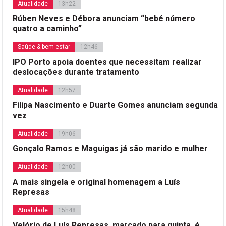
Atualidade
13h22
Rúben Neves e Débora anunciam “bebé número
quatro a caminho”
Saúde & bem-estar
12h46
IPO Porto apoia doentes que necessitam realizar
deslocações durante tratamento
Atualidade
12h57
Filipa Nascimento e Duarte Gomes anunciam segunda
vez
Atualidade
19h06
Gonçalo Ramos e Maguigas já são marido e mulher
Atualidade
12h00
A mais singela e original homenagem a Luís
Represas
Atualidade
15h48
Velório de Luís Represas, marcado para quinta, é