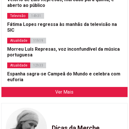
aberto ao público
Televisão
14h31
Fátima Lopes regressa às manhãs da televisão na
SIC
Atualidade
11h19
Morreu Luís Represas, voz inconfundível da música
portuguesa
Atualidade
12h33
Espanha sagra-se Campeã do Mundo e celebra com
euforia
Ver Mais
Dicas da Merche