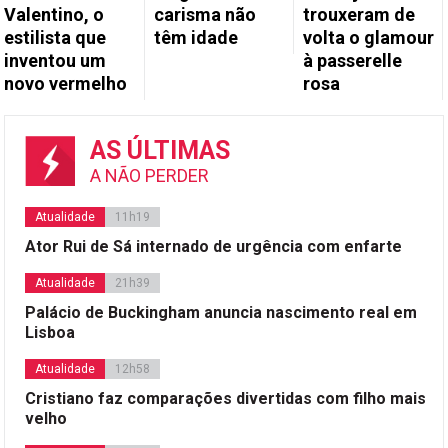
Valentino, o
carisma não
trouxeram de
estilista que
têm idade
volta o glamour
inventou um
à passerelle
novo vermelho
rosa
AS ÚLTIMAS
A NÃO PERDER
Atualidade
11h19
Ator Rui de Sá internado de urgência com enfarte
Atualidade
21h39
Palácio de Buckingham anuncia nascimento real em
Lisboa
Atualidade
12h58
Cristiano faz comparações divertidas com filho mais
velho