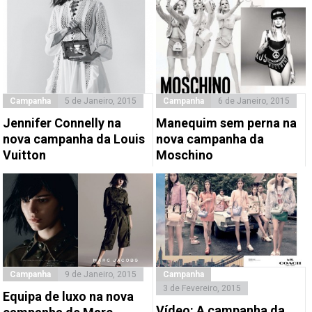
Campanha
5 de Janeiro, 2015
Campanha
6 de Janeiro, 2015
Jennifer Connelly na
Manequim sem perna na
nova campanha da Louis
nova campanha da
Vuitton
Moschino
Campanha
9 de Janeiro, 2015
Campanha
3 de Fevereiro, 2015
Equipa de luxo na nova
Vídeo: A campanha da