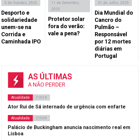
5 de Outubro, 2025
11 de Setembro,
31 de Julho, 2025
2025
Desporto e
Dia Mundial do
Protetor solar
solidariedade
Cancro do
fora do verão:
unem-se na
Pulmão –
vale a pena?
Corrida e
Responsável
Caminhada IPO
por 12 mortes
diárias em
Portugal
AS ÚLTIMAS
A NÃO PERDER
Atualidade
11h19
Ator Rui de Sá internado de urgência com enfarte
Atualidade
21h39
Palácio de Buckingham anuncia nascimento real em
Lisboa