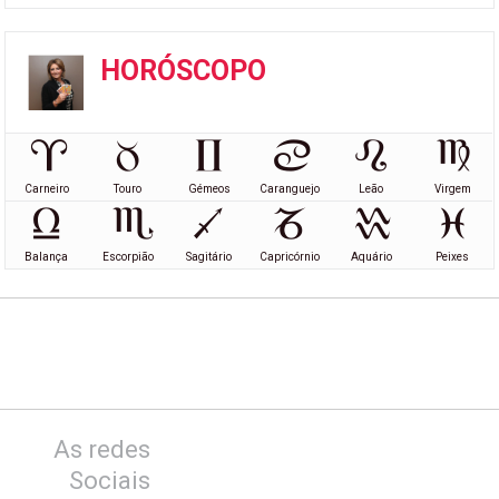
HORÓSCOPO
Carneiro
Touro
Gémeos
Caranguejo
Leão
Virgem
Balança
Escorpião
Sagitário
Capricórnio
Aquário
Peixes
As redes
Sociais