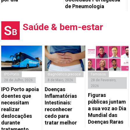
de Pneumologia
Saúde & bem-estar
IPO-Porto
diagnóstico precoce
Famosos
28 de Julho, 2026
8 de Maio, 2026
28 de Fevereiro,
2026
IPO Porto apoia
Doenças
Figuras
doentes que
Inflamatórias
públicas juntam
necessitam
Intestinais:
a sua voz ao Dia
realizar
reconhecer
Mundial das
deslocações
cedo para
Doenças Raras
durante
tratar melhor
tratamento