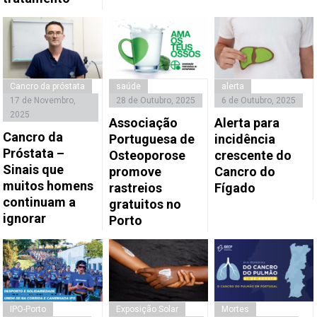
Cancro da próstata
saúde
alerta
17 de Novembro,
28 de Outubro, 2025
6 de Outubro, 2025
2025
Associação
Alerta para
Cancro da
Portuguesa de
incidência
Próstata –
Osteoporose
crescente do
Sinais que
promove
Cancro do
muitos homens
rastreios
Fígado
continuam a
gratuitos no
ignorar
Porto
IPO-Porto
Exposição Solar
Mortes