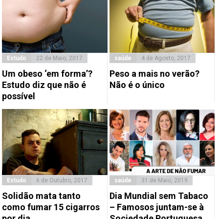
Estudo
22 de Maio, 2017
saúde
4 de Agosto, 2017
Um obeso ‘em forma’?
Peso a mais no verão?
Estudo diz que não é
Não é o único
possível
Estudo
6 de Outubro, 2017
saúde
31 de Maio, 2019
Solidão mata tanto
Dia Mundial sem Tabaco
como fumar 15 cigarros
– Famosos juntam-se à
por dia
Sociedade Portuguesa