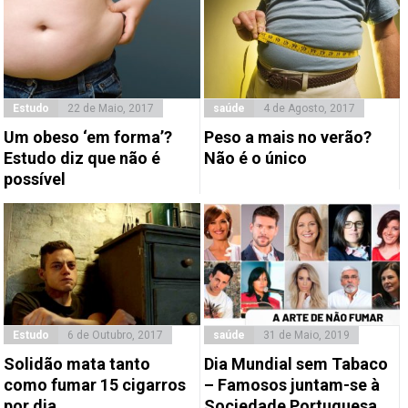
Estudo
22 de Maio, 2017
saúde
4 de Agosto, 2017
Um obeso ‘em forma’?
Peso a mais no verão?
Estudo diz que não é
Não é o único
possível
Estudo
6 de Outubro, 2017
saúde
31 de Maio, 2019
Solidão mata tanto
Dia Mundial sem Tabaco
como fumar 15 cigarros
– Famosos juntam-se à
por dia
Sociedade Portuguesa