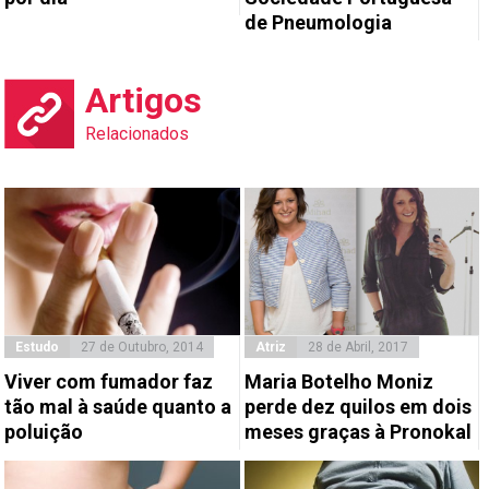
de Pneumologia
Artigos
Relacionados
Estudo
27 de Outubro, 2014
Atriz
28 de Abril, 2017
Viver com fumador faz
Maria Botelho Moniz
tão mal à saúde quanto a
perde dez quilos em dois
poluição
meses graças à Pronokal