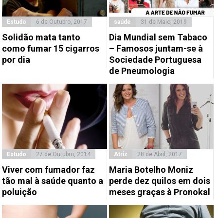
Estudo
6 de Outubro, 2017
saúde
31 de Maio, 2019
Solidão mata tanto
Dia Mundial sem Tabaco
como fumar 15 cigarros
– Famosos juntam-se à
por dia
Sociedade Portuguesa
de Pneumologia
Estudo
27 de Outubro, 2014
Atriz
28 de Abril, 2017
Viver com fumador faz
Maria Botelho Moniz
tão mal à saúde quanto a
perde dez quilos em dois
poluição
meses graças à Pronokal