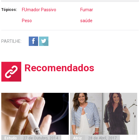
FUmador Passivo
Fumar
Tópicos:
Peso
saúde
PARTILHE:
Recomendados
Estudo
27 de Outubro, 2014
Atriz
28 de Abril, 2017