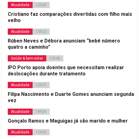
Atualidade
12h58
Cristiano faz comparações divertidas com filho mais
velho
Atualidade
13h22
Rúben Neves e Débora anunciam “bebé número
quatro a caminho”
Saúde & bem-estar
12h46
IPO Porto apoia doentes que necessitam realizar
deslocações durante tratamento
Atualidade
12h57
Filipa Nascimento e Duarte Gomes anunciam segunda
vez
Atualidade
19h06
Gonçalo Ramos e Maguigas já são marido e mulher
Atualidade
12h00