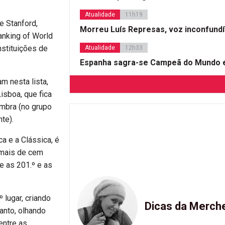
Atualidade
11h19
e Stanford,
Morreu Luís Represas, voz inconfund
anking of World
nstituições de
Atualidade
12h33
Espanha sagra-se Campeã do Mundo e
m nesta lista,
isboa, que fica
imbra (no grupo
te).
a e a Clássica, é
 mais de cem
e as 201.º e as
 lugar, criando
Dicas da Merch
anto, olhando
entre as