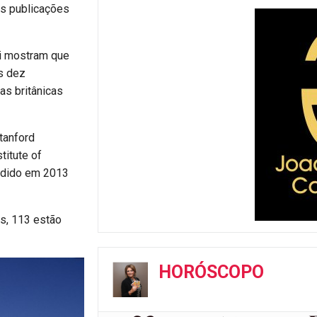
as publicações
ai mostram que
as dez
as britânicas
tanford
titute of
erdido em 2013
s, 113 estão
HORÓSCOPO