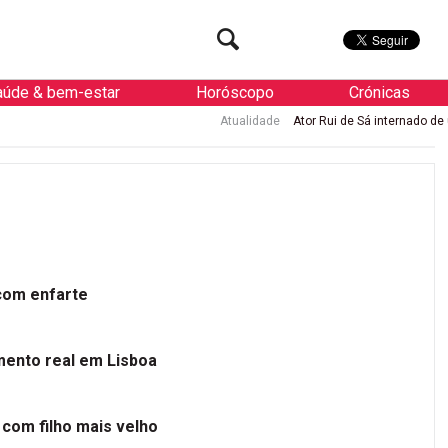
aúde & bem-estar
Horóscopo
Crónicas
Atualidade
Ator Rui de Sá internado de urgência com en
 com enfarte
mento real em Lisboa
 com filho mais velho