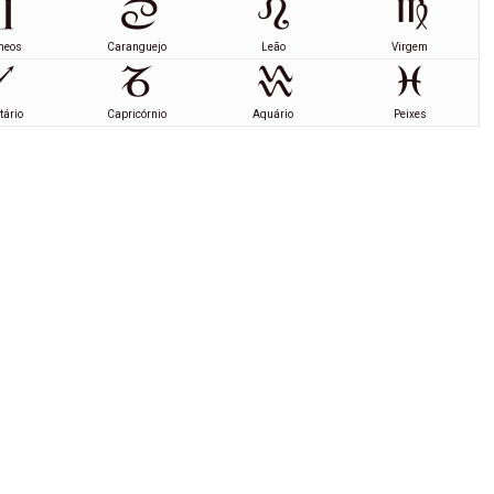
meos
Caranguejo
Leão
Virgem
tário
Capricórnio
Aquário
Peixes