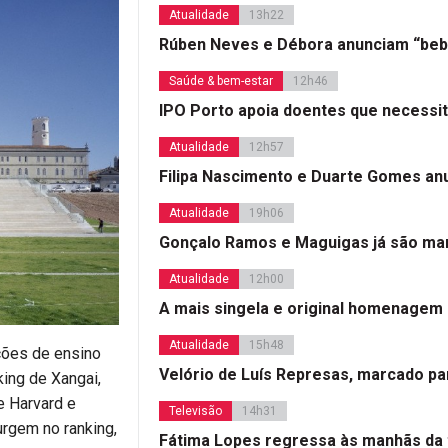
Atualidade
13h22
Rúben Neves e Débora anunciam “beb
Saúde & bem-estar
12h46
IPO Porto apoia doentes que necessi
Atualidade
12h57
Filipa Nascimento e Duarte Gomes a
Atualidade
19h06
Gonçalo Ramos e Maguigas já são mar
Atualidade
12h00
A mais singela e original homenagem
Atualidade
15h48
ições de ensino
Velório de Luís Represas, marcado par
ing de Xangai,
e Harvard e
Televisão
14h31
rgem no ranking,
Fátima Lopes regressa às manhãs da 