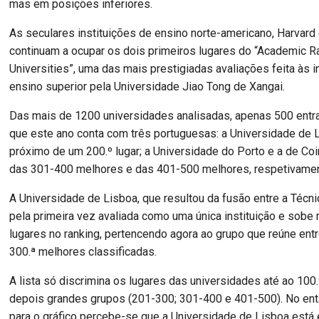
mas em posições inferiores.
As seculares instituições de ensino norte-americano, Harvard 
continuam a ocupar os dois primeiros lugares do “Academic R
Universities”, uma das mais prestigiadas avaliações feita às i
ensino superior pela Universidade Jiao Tong de Xangai.
Das mais de 1200 universidades analisadas, apenas 500 entra
que este ano conta com três portuguesas: a Universidade de L
próximo de um 200.º lugar; a Universidade do Porto e a de Co
das 301-400 melhores e das 401-500 melhores, respetivamen
A Universidade de Lisboa, que resultou da fusão entre a Técnic
pela primeira vez avaliada como uma única instituição e sobe
lugares no ranking, pertencendo agora ao grupo que reúne entr
300.ª melhores classificadas.
A lista só discrimina os lugares das universidades até ao 100.º
depois grandes grupos (201-300; 301-400 e 401-500). No ent
para o gráfico percebe-se que a Universidade de Lisboa está 