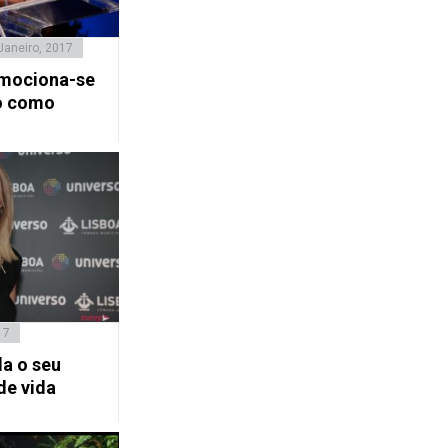
Janeiro, 2017
mociona-se
so como
17
la o seu
de vida