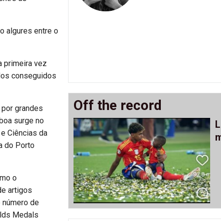
o algures entre o
a primeira vez
ados conseguidos
Off the record
o por grandes
sboa surge no
L
 e Ciências da
m
a do Porto
omo o
e artigos
 o número de
elds Medals