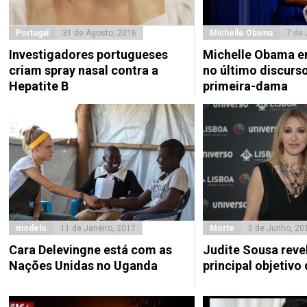
Portugal
31 de Agosto, 2016
Michelle Obama
7 de 
Investigadores portugueses
Michelle Obama e
criam spray nasal contra a
no último discur
Hepatite B
primeira-dama
modelo
11 de Janeiro, 2017
Morte
5 de Junho, 20
Cara Delevingne está com as
Judite Sousa reve
Nações Unidas no Uganda
principal objetivo 