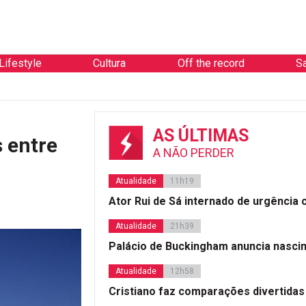
Lifestyle
Cultura
Off the record
S
AS ÚLTIMAS
 entre
A NÃO PERDER
Atualidade
11h19
Ator Rui de Sá internado de urgência
Atualidade
21h39
Palácio de Buckingham anuncia nasci
Atualidade
12h58
Cristiano faz comparações divertidas