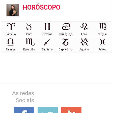
HORÓSCOPO
Carneiro
Touro
Gémeos
Caranguejo
Leão
Virgem
Balança
Escorpião
Sagitário
Capricórnio
Aquário
Peixes
As redes
Sociais