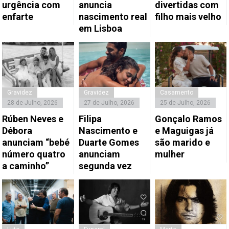
urgência com
anuncia
divertidas com
enfarte
nascimento real
filho mais velho
em Lisboa
Gravidez
Gravidez
Casamento
28 de Julho, 2026
27 de Julho, 2026
25 de Julho, 2026
Rúben Neves e
Filipa
Gonçalo Ramos
Débora
Nascimento e
e Maguigas já
anunciam “bebé
Duarte Gomes
são marido e
número quatro
anunciam
mulher
a caminho”
segunda vez