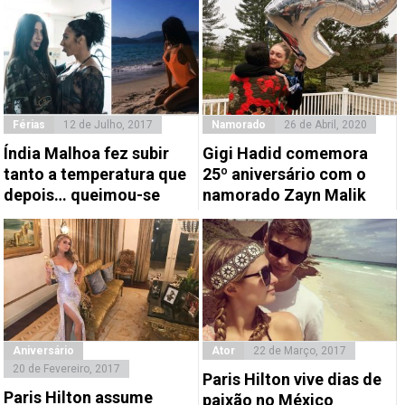
Férias
12 de Julho, 2017
Namorado
26 de Abril, 2020
Índia Malhoa fez subir
Gigi Hadid comemora
tanto a temperatura que
25º aniversário com o
depois… queimou-se
namorado Zayn Malik
Aniversário
Ator
22 de Março, 2017
20 de Fevereiro, 2017
Paris Hilton vive dias de
Paris Hilton assume
paixão no México