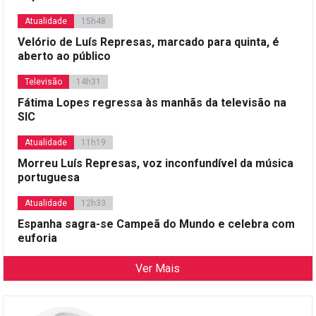
Atualidade
15h48
Velório de Luís Represas, marcado para quinta, é
aberto ao público
Televisão
14h31
Fátima Lopes regressa às manhãs da televisão na
SIC
Atualidade
11h19
Morreu Luís Represas, voz inconfundível da música
portuguesa
Atualidade
12h33
Espanha sagra-se Campeã do Mundo e celebra com
euforia
Ver Mais