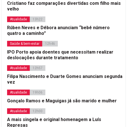
Cristiano faz comparações divertidas com filho mais
velho
Atualidade
13h22
Rúben Neves e Débora anunciam “bebé número
quatro a caminho”
Saúde & bem-estar
12h46
IPO Porto apoia doentes que necessitam realizar
deslocações durante tratamento
Atualidade
12h57
Filipa Nascimento e Duarte Gomes anunciam segunda
vez
Atualidade
19h06
Gonçalo Ramos e Maguigas já são marido e mulher
Atualidade
12h00
A mais singela e original homenagem a Luís
Represas