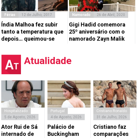
Férias
12 de Julho, 2017
Namorado
26 de Abril, 2020
Índia Malhoa fez subir
Gigi Hadid comemora
tanto a temperatura que
25º aniversário com o
depois… queimou-se
namorado Zayn Malik
Atualidade
Hospitalizado
Portugal
Cristiano Ronaldo
5 de Agosto, 2026
4 de Agosto, 2026
31 de Julho, 2026
Ator Rui de Sá
Palácio de
Cristiano faz
internado de
Buckingham
comparações