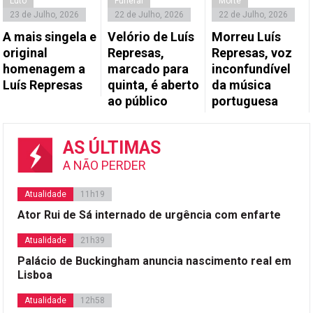
Luto
Funeral
Morte
23 de Julho, 2026
22 de Julho, 2026
22 de Julho, 2026
A mais singela e
Velório de Luís
Morreu Luís
original
Represas,
Represas, voz
homenagem a
marcado para
inconfundível
Luís Represas
quinta, é aberto
da música
ao público
portuguesa
AS ÚLTIMAS
A NÃO PERDER
Atualidade
11h19
Ator Rui de Sá internado de urgência com enfarte
Atualidade
21h39
Palácio de Buckingham anuncia nascimento real em
Lisboa
Atualidade
12h58