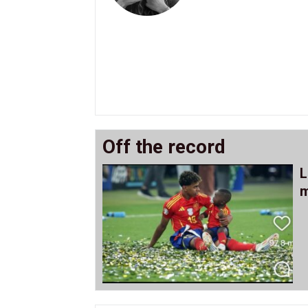
Off the record
L
m