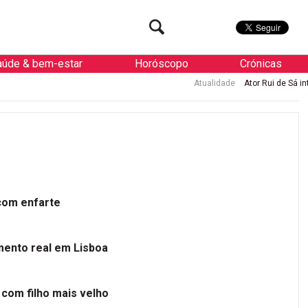
aúde & bem-estar
Horóscopo
Crónicas
Atualidade
Ator Rui de Sá internado
 com enfarte
mento real em Lisboa
 com filho mais velho