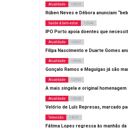
Atualidade
13h22
Rúben Neves e Débora anunciam “beb
Saúde & bem-estar
12h46
IPO Porto apoia doentes que necessi
Atualidade
12h57
Filipa Nascimento e Duarte Gomes a
Atualidade
19h06
Gonçalo Ramos e Maguigas já são mar
Atualidade
12h00
A mais singela e original homenagem
Atualidade
15h48
Velório de Luís Represas, marcado par
Televisão
14h31
Fátima Lopes regressa às manhãs da 