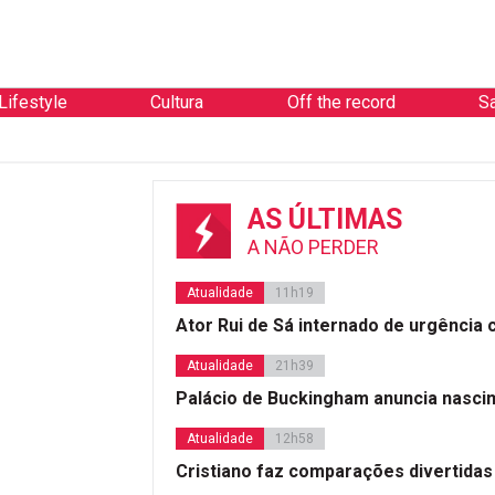
Lifestyle
Cultura
Off the record
S
AS ÚLTIMAS
A NÃO PERDER
Atualidade
11h19
Ator Rui de Sá internado de urgência
Atualidade
21h39
Palácio de Buckingham anuncia nasci
Atualidade
12h58
Cristiano faz comparações divertidas