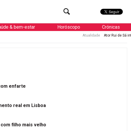
aúde & bem-estar
Horóscopo
Crónicas
Atualidade
Ator Rui de Sá internado
 com enfarte
mento real em Lisboa
 com filho mais velho