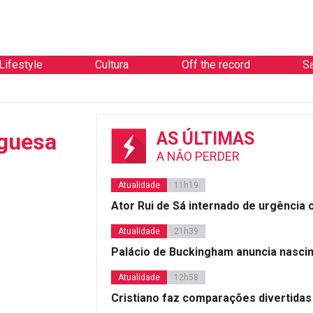
Lifestyle
Cultura
Off the record
S
guesa
AS ÚLTIMAS
A NÃO PERDER
Atualidade
11h19
Ator Rui de Sá internado de urgência
Atualidade
21h39
Palácio de Buckingham anuncia nasci
Atualidade
12h58
Cristiano faz comparações divertidas