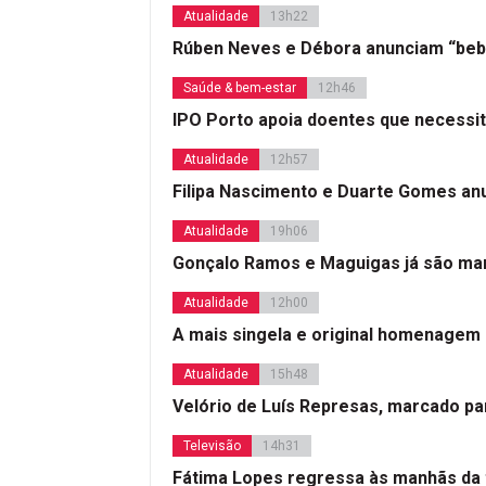
Atualidade
13h22
Rúben Neves e Débora anunciam “beb
Saúde & bem-estar
12h46
IPO Porto apoia doentes que necessi
Atualidade
12h57
Filipa Nascimento e Duarte Gomes a
Atualidade
19h06
Gonçalo Ramos e Maguigas já são mar
Atualidade
12h00
A mais singela e original homenagem
Atualidade
15h48
Velório de Luís Represas, marcado par
Televisão
14h31
Fátima Lopes regressa às manhãs da 