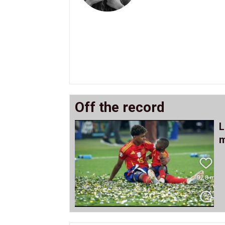
Off the record
L
m